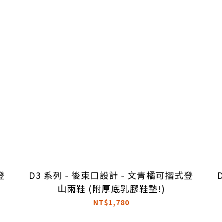
登
D3 系列 - 後束口設計 - 文青橘可摺式登
山雨鞋 (附厚底乳膠鞋墊!)
NT$1,780