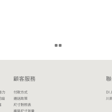
顧客服務
聯
極力
付款方式
DI
的設
運送政策
川
露
尺寸對照表
褲裝尺寸測量