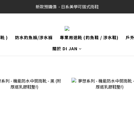
新款預購價  - 日系美學可摺式雨鞋
靴 )
防水釣魚褲/涉水褲
專業用途靴 (釣魚鞋 / 涉水鞋)
戶
關於 DI JAN