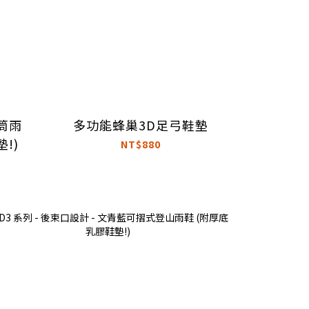
筒雨
多功能蜂巢3D足弓鞋墊
!)
NT$880