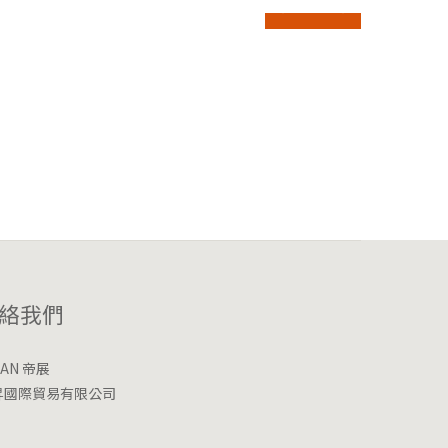
prev
next
絡我們
 JAN 帝展
昇國際貿易有限公司