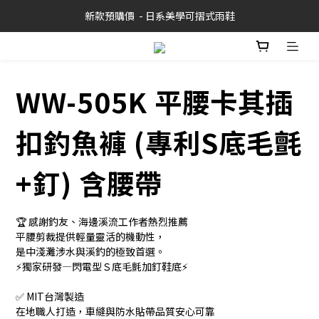
新款預購價  - 日系美學可摺式雨鞋
WW-505K 平腰卡其插
扣釣魚褲 (專利S底毛氈
+釘) 含腰帶
🏆 感謝釣友、海邊溪流工作者熱烈推薦
平腰剪裁提供輕量靈活的機動性，
是中淺灘涉水與溪釣的極致首選。
⚡️獨家研發—閃電型Ｓ底毛氈加釘鞋底⚡️ 
✅ MIT台灣製造
在地職人打造，車縫與防水貼帶品質安心可靠