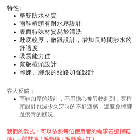
特性
:
整雙防水材質
雨鞋楦頭有耐水壓設計
表面特殊材質易於清洗
鞋底較厚，微跟設計，增加長時間涉水的
舒適度
吸震能力佳
寬版楦頭設計
腳踝、腳跟的紋路加強設計
·
客人反饋：
雨鞋加厚的設計，不用擔心被異物刺到；寬楦
頭設計也減少久穿時的不舒適感，還避免掉腳
趾瘀青的狀況。
我們的款式，可以依照每位使用者的需求去選擇鞋
底(
一般鞋底
/
毛氈底
/
毛氈底+釘
)