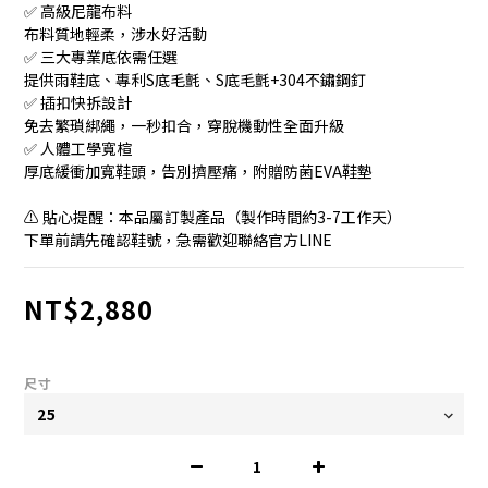
✅ 高級尼龍布料
布料質地輕柔，涉水好活動
✅ 三大專業底依需任選
提供雨鞋底、專利S底毛氈、S底毛氈+304不鏽鋼釘
✅ 插扣快拆設計
免去繁瑣綁繩，一秒扣合，穿脫機動性全面升級
✅ 人體工學寬楦
厚底緩衝加寬鞋頭，告別擠壓痛，附贈防菌EVA鞋墊
⚠️ 貼心提醒：本品屬訂製產品（製作時間約3-7工作天）
下單前請先確認鞋號，急需歡迎聯絡官方LINE
NT$2,880
尺寸