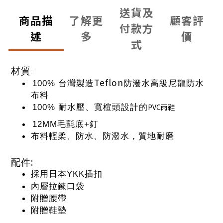
送貨及
商品描
了解更
顧客評
付款方
述
多
價
式
材質
:
Teflon
100%
台灣製造
防潑水高級尼龍防水
布料
100%
耐水壓、寬楦頭設計的
PVC
雨鞋
12MM毛氈底+釘
布料輕柔、防水、防潑水，質地耐磨
:
配件
採用日本
YKK
插扣
內層拉鍊口袋
附贈腰帶
附贈鞋墊