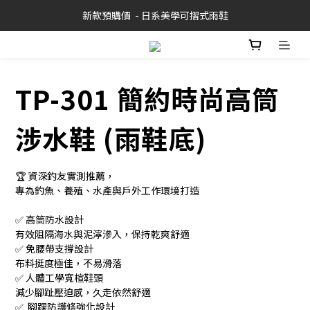
新款預購價  - 日系美學可摺式雨鞋
TP-301 簡約時尚高筒
涉水鞋 (雨鞋底)
🏆 資深釣友實測推薦，
專為釣魚、養殖、水產與戶外工作環境打造
✅ 高筒防水設計
有效阻隔海水與泥濘滲入，保持乾爽舒適
✅ 免腰帶支撐設計
布料挺度極佳，不易滑落
✅ 人體工學寬楦鞋頭
減少腳趾壓迫感，久走依然舒適
✅  腳踝防護條強化設計