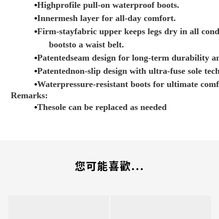
•
Highprofile pull-on waterproof boots.
•
Innermesh layer for all-day comfort.
•
Firm-stayfabric upper keeps legs dry in all cond
bootsto a waist belt.
•
Patentedseam design for long-term durability a
•
Patentednon-slip design with ultra-fuse sole tec
•
Waterpressure-resistant boots for ultimate comfo
Remarks:
•
Thesole can be replaced as needed
您可能喜歡...