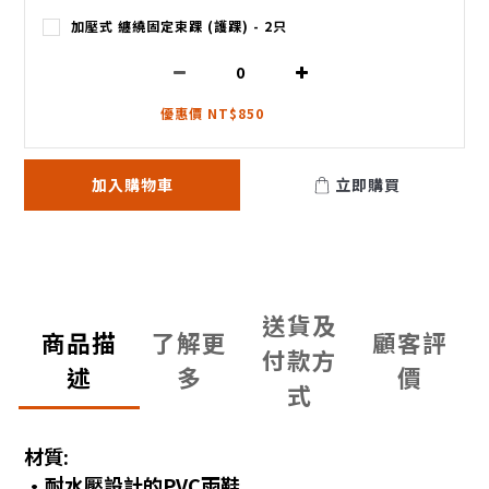
加壓式 纏繞固定束踝 (護踝) - 2只
優惠價 NT$850
加入購物車
立即購買
送貨及
商品描
了解更
顧客評
付款方
述
多
價
式
材質:
•耐水壓設計的PVC雨鞋