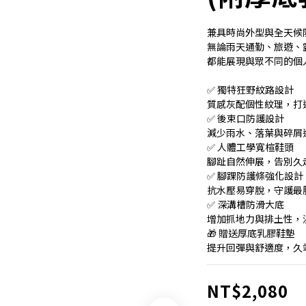
兼具時尚外型與全天候
無論雨天通勤、旅遊、
都能展現與眾不同的個
✅ 獨特狂野紋路設計
質感灰配個性紋理，打
✅ 後束口防護設計
減少雨水、落葉與碎屑
✅ 人體工學寬楦鞋頭
腳趾自然伸展，告別久
✅ 腳踝防護條強化設計
抗水壓易穿脫，守護最
✅ 深溝槽防滑大底
增加抓地力與排土性，
🎁 贈送厚底乳膠鞋墊
提升回彈與舒適度，久
NT$2,080