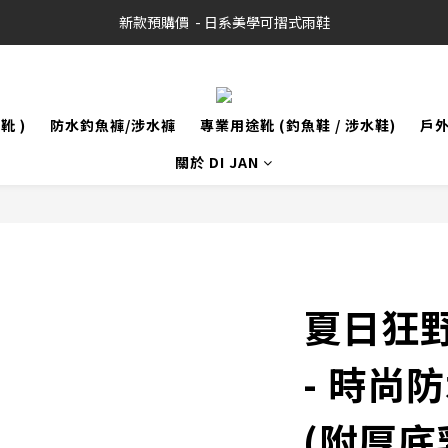
新款預購價  - 日系美學可摺式雨鞋
靴 )
防水釣魚褲/涉水褲
專業用途靴 (釣魚鞋 / 涉水鞋)
戶
關於 DI JAN
夏日狂野
- 時尚
(附厚底