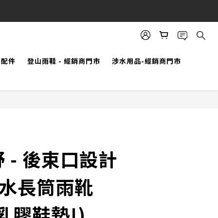
立即購買
外配件
登山雨鞋 - 經銷商門市
涉水用品-經銷商門市
 - 後束口設計
防水長筒雨靴
乳膠鞋墊!)