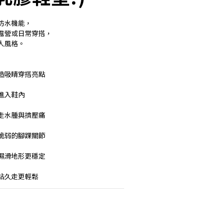
防水機能，
露營或日常穿搭，
人風格。
造吸睛穿搭亮點
進入鞋內
走水腫與擠壓痛
脆弱的腳踝關節
濕滑地形更穩定
站久走更輕鬆