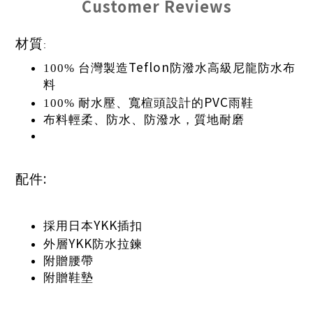
Customer Reviews
材質
:
Teflon
100%
台灣製造
防潑水高級尼龍防水布
料
PVC
100%
耐水壓、寬楦頭設計的
雨鞋
布料輕柔、防水、防潑水，質地耐磨
:
配件
YKK
採用日本
插扣
YKK
外層
防水拉鍊
附贈腰帶
附贈鞋墊