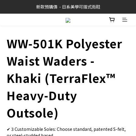
新款預購價  - 日系美學可摺式雨鞋
WW-501K Polyester
Waist Waders -
Khaki (TerraFlex™
Heavy-Duty
Outsole)
✔ 3 Customizable Soles: Choose standard, patented S-felt, 
or steel-studded based