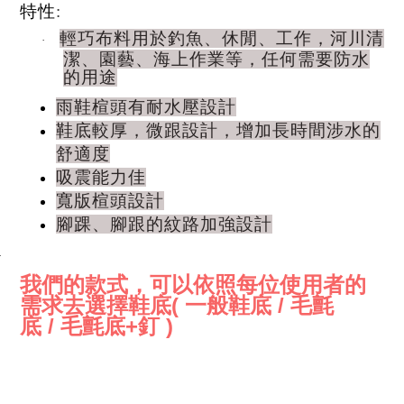
特性
:
輕巧布料用於釣魚、休閒、工作，河川清
·
潔、園藝、海上作業等，任何需要防水
的用途
雨鞋楦頭有耐水壓設計
鞋底較厚，微跟設計，增加長時間涉水的
舒適度
吸震能力佳
寬版楦頭設計
腳踝、腳跟的紋路加強設計
·
我們的款式，可以依照每位使用者的
需求去選擇鞋底
一般鞋底
毛氈
(
/
底
毛氈底
釘
/
+
)