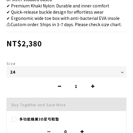
✔ Premium Khaki Nylon: Durable and inner comfort
✔ Quick-release buckle design for effortless wear
✔ Ergonomic wide toe box with anti-bacterial EVA insole
⚠️Custom order: Ships in 3-7 days. Please check size chart.
NT$2,380
Size
Buy Together and Save More
多功能蜂巢3D足弓鞋墊