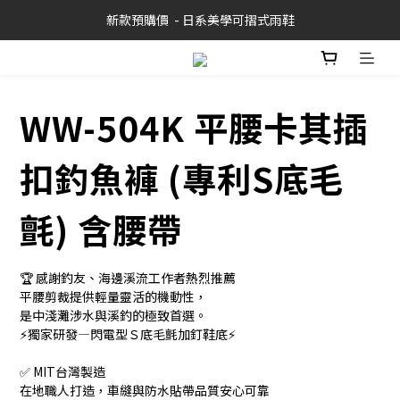
新款預購價  - 日系美學可摺式雨鞋
WW-504K 平腰卡其插
扣釣魚褲 (專利S底毛
氈) 含腰帶
🏆 感謝釣友、海邊溪流工作者熱烈推薦
平腰剪裁提供輕量靈活的機動性，
是中淺灘涉水與溪釣的極致首選。
⚡️獨家研發—閃電型Ｓ底毛氈加釘鞋底⚡️ 
✅ MIT台灣製造
在地職人打造，車縫與防水貼帶品質安心可靠