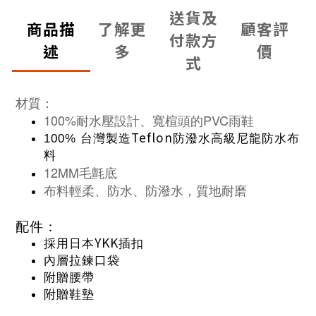
送貨及
商品描
了解更
顧客評
付款方
述
多
價
式
材質：
100%耐水壓設計、寬楦頭的PVC雨鞋
Teflon
100%
台灣製造
防潑水高級尼龍防水布
料
12MM毛氈底
布料輕柔、防水、防潑水，質地耐磨
配件：
YKK
採用日本
插扣
內層拉鍊口袋
附贈腰帶
附贈鞋墊