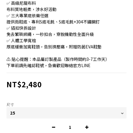
✅ 高級尼龍布料
布料質地輕柔，涉水好活動
✅ 三大專業底依需任選
提供雨鞋底、專利S底毛氈、S底毛氈+304不鏽鋼釘
✅ 插扣快拆設計
免去繁瑣綁繩，一秒扣合，穿脫機動性全面升級
✅ 人體工學寬楦
厚底緩衝加寬鞋頭，告別擠壓痛，附贈防菌EVA鞋墊
⚠️ 貼心提醒：本品屬訂製產品（製作時間約3-7工作天）
下單前請先確認鞋號，急需歡迎聯絡官方LINE
NT$2,480
尺寸